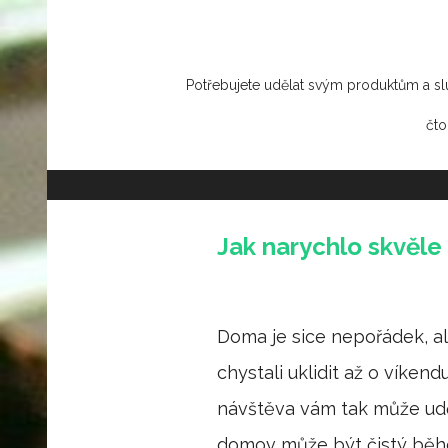
Potřebujete udělat svým produktům a sl
čto
Jak narychlo skvěle 
Doma je sice nepořádek, ale
chystali uklidit až o víken
návštěva vám tak může udě
domov může být čistý běhe