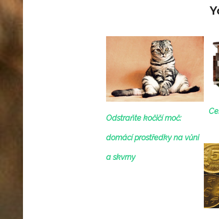
Y
Ce
Odstraňte kočičí moč:
domácí prostředky na vůni
a skvrny