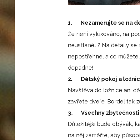
1.
Nezaměřujte se na de
Že není vyluxováno, na pod
neustlané….? Na detaily se
nepostřehne, a co můžete, 
dopadne!
2.
Dětský pokoj a ložnic
Návštěva do ložnice ani dě
zavřete dveře. Bordel tak 
3.
Všechny zbytečnosti
Důležitější bude obývák, k
na něj zaměřte, aby působ