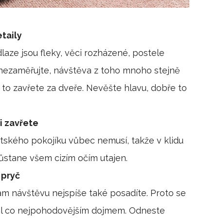
taily
laze jsou fleky, věci rozházené, postele
 nezaměřujte, návštěva z toho mnoho stejně
to zavřete za dveře. Nevěšte hlavu, dobře to
i zavřete
tského pokojíku vůbec nemusí, takže v klidu
zůstane všem cizím očím utajen.
 pryč
am návštěvu nejspíše také posadíte. Proto se
il co nejpohodovějším dojmem. Odneste