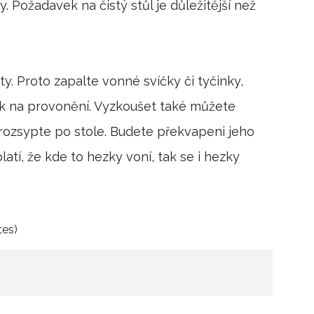
y. Požadavek na čistý stůl je důležitější než
oty. Proto zapalte vonné svíčky či tyčinky,
ek na provonění. Vyzkoušet také můžete
rozsypte po stole. Budete překvapeni jeho
latí, že kde to hezky voní, tak se i hezky
tes)