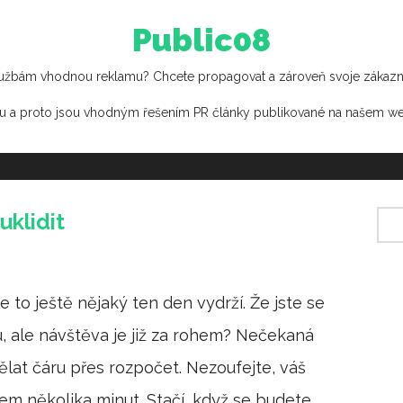
Public08
užbám vhodnou reklamu? Chcete propagovat a zároveň svoje zákazníky 
u a proto jsou vhodným řešením PR články publikované na našem w
uklidit
 to ještě nějaký ten den vydrží. Že jste se
du, ale návštěva je již za rohem? Nečekaná
lat čáru přes rozpočet. Nezoufejte, váš
m několika minut. Stačí, když se budete