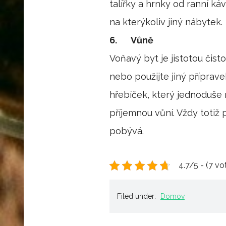
talířky a hrnky od ranní káv
na kterýkoliv jiný nábytek.
6.
Vůně
Voňavý byt je jistotou čist
nebo použijte jiný příprav
hřebíček, který jednoduše 
příjemnou vůní. Vždy totiž p
pobývá.
4.7/5 - (7 vo
Filed under:
Domov