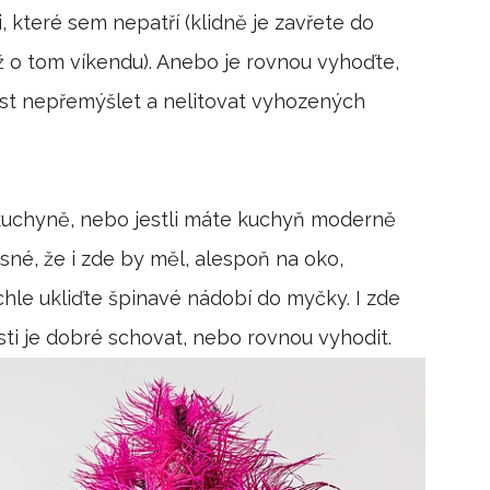
 které sem nepatří (klidně je zavřete do
až o tom víkendu). Anebo je rovnou vyhoďte,
ost nepřemýšlet a nelitovat vyhozených
kuchyně, nebo jestli máte kuchyň moderně
sné, že i zde by měl, alespoň na oko,
hle ukliďte špinavé nádobí do myčky. I zde
sti je dobré schovat, nebo rovnou vyhodit.