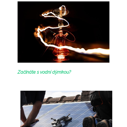
Začínáte s vodní dýmkou?