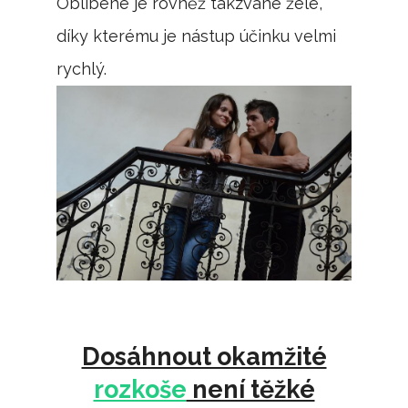
Oblíbené je rovněž takzvané želé,
díky kterému je nástup účinku velmi
rychlý.
Dosáhnout okamžité
rozkoše
není těžké